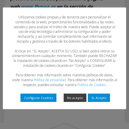
web
www.fbmpa.es
en la sección de
“Competiciones”.
Utilizamos cookies propias y de terceros para personalizar el
contenido de la web, proporcionarles funcionalidades a las redes
sociales y para analizar el tráfico de nuestra web. Puede aceptar el
uso de esta tecnología o administrar su configuración y poder
rechazarla, y así controlar completamente qué información se
recopila y gestiona a través de los botones habilitados al efecto.
Al clicar en "Sí, Acepto", ACEPTA SU USO, si bien podrá retirar su
consentimiento en cualquier momento. También puede RECHAZAR
la instalación de cookies clicando en “No Acepto" o CONFIGURAR la
instalación de cookies clicando en “Configurar Cookies”.
BOASBA Nº 14 (01-12-25)
Para obtener más información sobre nuestras políticas de datos,
visite nuestra
Política de privacidad
. Para obtener más información al
respecto, puedes consultar nuestra
Política de Cookies
.
Configurar Cookies
No acepto
Sí, Acepto