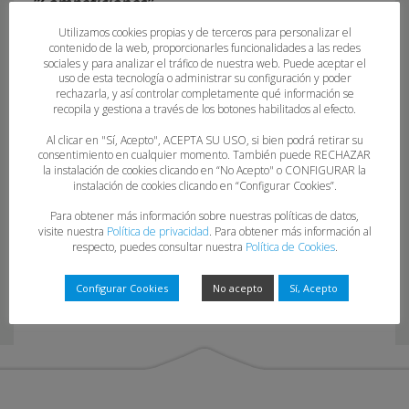
“Competiciones”.
Utilizamos cookies propias y de terceros para personalizar el
contenido de la web, proporcionarles funcionalidades a las redes
sociales y para analizar el tráfico de nuestra web. Puede aceptar el
uso de esta tecnología o administrar su configuración y poder
rechazarla, y así controlar completamente qué información se
recopila y gestiona a través de los botones habilitados al efecto.
Al clicar en "Sí, Acepto", ACEPTA SU USO, si bien podrá retirar su
consentimiento en cualquier momento. También puede RECHAZAR
la instalación de cookies clicando en “No Acepto" o CONFIGURAR la
14-22-23
instalación de cookies clicando en “Configurar Cookies”.
Para obtener más información sobre nuestras políticas de datos,
visite nuestra
Política de privacidad
. Para obtener más información al
respecto, puedes consultar nuestra
Política de Cookies
.
Configurar Cookies
No acepto
Sí, Acepto