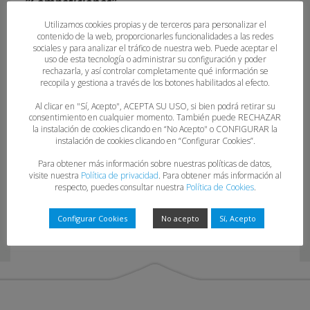
“Competiciones”.
Utilizamos cookies propias y de terceros para personalizar el
contenido de la web, proporcionarles funcionalidades a las redes
sociales y para analizar el tráfico de nuestra web. Puede aceptar el
uso de esta tecnología o administrar su configuración y poder
rechazarla, y así controlar completamente qué información se
recopila y gestiona a través de los botones habilitados al efecto.
Al clicar en "Sí, Acepto", ACEPTA SU USO, si bien podrá retirar su
consentimiento en cualquier momento. También puede RECHAZAR
la instalación de cookies clicando en “No Acepto" o CONFIGURAR la
12-23-24
instalación de cookies clicando en “Configurar Cookies”.
Para obtener más información sobre nuestras políticas de datos,
visite nuestra
Política de privacidad
. Para obtener más información al
respecto, puedes consultar nuestra
Política de Cookies
.
Configurar Cookies
No acepto
Sí, Acepto