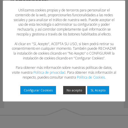
“Competiciones”.
Utilizamos cookies propias y de terceros para personalizar el
contenido de la web, proporcionarles funcionalidades a las redes
sociales y para analizar el tráfico de nuestra web. Puede aceptar el
uso de esta tecnología o administrar su configuración y poder
rechazarla, y así controlar completamente qué información se
recopila y gestiona a través de los botones habilitados al efecto.
Al clicar en "Sí, Acepto", ACEPTA SU USO, si bien podrá retirar su
consentimiento en cualquier momento. También puede RECHAZAR
la instalación de cookies clicando en “No Acepto" o CONFIGURAR la
11-23-24
instalación de cookies clicando en “Configurar Cookies”.
Para obtener más información sobre nuestras políticas de datos,
visite nuestra
Política de privacidad
. Para obtener más información al
respecto, puedes consultar nuestra
Política de Cookies
.
Configurar Cookies
No acepto
Sí, Acepto