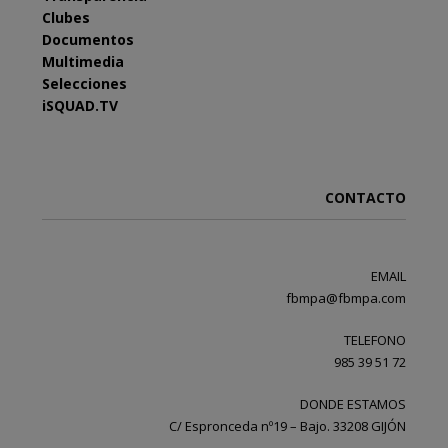
Clubes
Documentos
Multimedia
Selecciones
iSQUAD.TV
CONTACTO
EMAIL
fbmpa@fbmpa.com
TELEFONO
985 39 51 72
DONDE ESTAMOS
C/ Espronceda nº19 – Bajo. 33208 GIJÓN