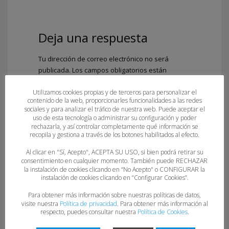
Deja una respuesta
Tu dirección de correo electrónico no será
publicada.
Los campos obligatorios están
marcados con
*
Utilizamos cookies propias y de terceros para personalizar el
Comentario
*
contenido de la web, proporcionarles funcionalidades a las redes
sociales y para analizar el tráfico de nuestra web. Puede aceptar el
uso de esta tecnología o administrar su configuración y poder
rechazarla, y así controlar completamente qué información se
recopila y gestiona a través de los botones habilitados al efecto.
Al clicar en "Sí, Acepto", ACEPTA SU USO, si bien podrá retirar su
consentimiento en cualquier momento. También puede RECHAZAR
la instalación de cookies clicando en “No Acepto" o CONFIGURAR la
instalación de cookies clicando en “Configurar Cookies”.
Para obtener más información sobre nuestras políticas de datos,
visite nuestra
Política de privacidad
. Para obtener más información al
Nombre
*
respecto, puedes consultar nuestra
Política de Cookies
.