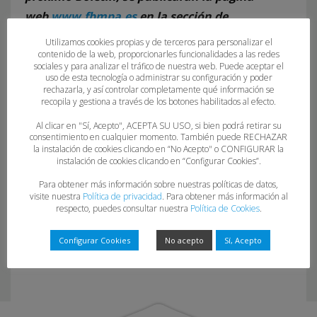
web
www.fbmpa.es
en la sección de
“Competiciones”.
Utilizamos cookies propias y de terceros para personalizar el
contenido de la web, proporcionarles funcionalidades a las redes
sociales y para analizar el tráfico de nuestra web. Puede aceptar el
uso de esta tecnología o administrar su configuración y poder
rechazarla, y así controlar completamente qué información se
recopila y gestiona a través de los botones habilitados al efecto.
Al clicar en "Sí, Acepto", ACEPTA SU USO, si bien podrá retirar su
consentimiento en cualquier momento. También puede RECHAZAR
la instalación de cookies clicando en “No Acepto" o CONFIGURAR la
instalación de cookies clicando en “Configurar Cookies”.
07-24-25
Para obtener más información sobre nuestras políticas de datos,
visite nuestra
Política de privacidad
. Para obtener más información al
respecto, puedes consultar nuestra
Política de Cookies
.
Configurar Cookies
No acepto
Sí, Acepto