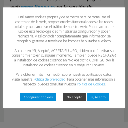
web
www.fbmpa.es
en la sección de
“Competiciones”.
Utilizamos cookies propias y de terceros para personalizar el
contenido de la web, proporcionarles funcionalidades a las redes
sociales y para analizar el tráfico de nuestra web. Puede aceptar el
uso de esta tecnología o administrar su configuración y poder
rechazarla, y así controlar completamente qué información se
recopila y gestiona a través de los botones habilitados al efecto.
Al clicar en "Sí, Acepto", ACEPTA SU USO, si bien podrá retirar su
consentimiento en cualquier momento. También puede RECHAZAR
la instalación de cookies clicando en “No Acepto" o CONFIGURAR la
instalación de cookies clicando en “Configurar Cookies”.
06-24-25
Para obtener más información sobre nuestras políticas de datos,
visite nuestra
Política de privacidad
. Para obtener más información al
respecto, puedes consultar nuestra
Política de Cookies
.
Configurar Cookies
No acepto
Sí, Acepto