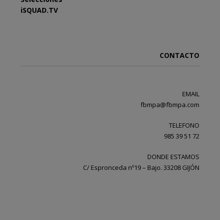
iSQUAD.TV
CONTACTO
EMAIL
fbmpa@fbmpa.com
TELEFONO
985 39 51 72
DONDE ESTAMOS
C/ Espronceda nº19 – Bajo. 33208 GIJÓN