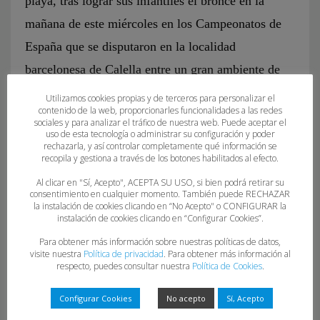
playa, tras lograr sus infantiles el bronce en la
mañana de este miércoles en los Campeonatos de
España que se disputaron en la localidad
barcelonesa de Calella entre un gran ambiente de
público y aficionados.
Utilizamos cookies propias y de terceros para personalizar el
contenido de la web, proporcionarles funcionalidades a las redes
Tras perder en el desempate de la semifinales el
sociales y para analizar el tráfico de nuestra web. Puede aceptar el
uso de esta tecnología o administrar su configuración y poder
pasado martes frente a la potente selección de
rechazarla, y así controlar completamente qué información se
recopila y gestiona a través de los botones habilitados al efecto.
Cataluña, las asturianas, que solo han perdido un
Al clicar en "Sí, Acepto", ACEPTA SU USO, si bien podrá retirar su
set de todo el torneo, vencieron con gran
consentimiento en cualquier momento. También puede RECHAZAR
superioridad al combinado de Castilla-La Mancha
la instalación de cookies clicando en “No Acepto" o CONFIGURAR la
instalación de cookies clicando en “Configurar Cookies”.
por 2-0.
Para obtener más información sobre nuestras políticas de datos,
Resultado que pone las bases para el futuro y el
visite nuestra
Política de privacidad
. Para obtener más información al
respecto, puedes consultar nuestra
Política de Cookies
.
crecimiento de esta modalidad que ha ganado en
los últimos años grandes adeptos y popularidad.
Configurar Cookies
No acepto
Sí, Acepto