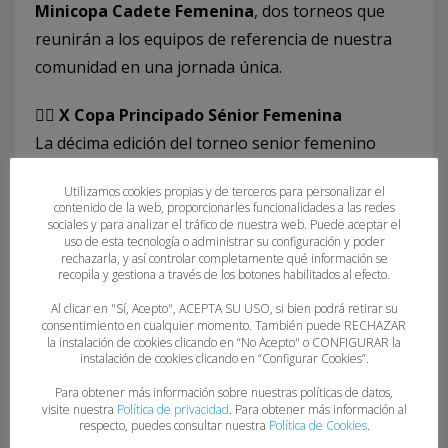
Minicopa Cadete Femenina
, dos torneos que
reunirán a los equipos de referencia de nuestra
comunidad en una jornada única.
🤾‍♀️
X Copa Principado Sénior Femenina
La décima edición del torneo senior femenino
tendrá como protagonistas a los dos grandes del
Utilizamos cookies propias y de terceros para personalizar el
balonmano asturiano:
contenido de la web, proporcionarles funcionalidades a las redes
sociales y para analizar el tráfico de nuestra web. Puede aceptar el
uso de esta tecnología o administrar su configuración y poder
📅
Viernes
, 19 de septiembre
rechazarla, y así controlar completamente qué información se
🕖
19:00 h
–
Lobas Global Atac Oviedo
🆚
recopila y gestiona a través de los botones habilitados al efecto.
Balonmano Gijón
Al clicar en "Sí, Acepto", ACEPTA SU USO, si bien podrá retirar su
consentimiento en cualquier momento. También puede RECHAZAR
🏟️
Palacio de Deportes Juan Carlos Beiro
la instalación de cookies clicando en “No Acepto" o CONFIGURAR la
(Langreo)
instalación de cookies clicando en “Configurar Cookies”.
Para obtener más información sobre nuestras políticas de datos,
👧
IV Minicopa Cadete Femenina
visite nuestra
Política de privacidad
. Para obtener más información al
respecto, puedes consultar nuestra
Política de Cookies
.
La cantera también será protagonista en