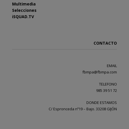
Multimedia
Selecciones
iSQUAD.TV
CONTACTO
EMAIL
fbmpa@fbmpa.com
TELEFONO
985 39 51 72
DONDE ESTAMOS
C/ Espronceda nº19 – Bajo. 33208 GIJÓN