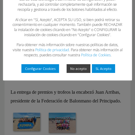
femenino) y Deportivo Carbayón (benjamín).
rechazarla, y así controlar completamente qué información se
recopila y gestiona a través de los botones habilitados al efecto.
La competición confirmó el auge del balonmano playa en
Al clicar en "Sí, Acepto", ACEPTA SU USO, si bien podrá retirar su
consentimiento en cualquier momento. También puede RECHAZAR
los últimos y da paso a numerosas competiciones
la instalación de cookies clicando en “No Acepto" o CONFIGURAR la
nacionales. La nueva cita será la XIII edición del Torneo
instalación de cookies clicando en “Configurar Cookies”.
Playa de San Lorenzo, que reúne a los mejores equipos de
Para obtener más información sobre nuestras políticas de datos,
visite nuestra
Política de privacidad
. Para obtener más información al
la disciplina de la zona norte, que cuentan con un gran
respecto, puedes consultar nuestra
Política de Cookies
.
potencial. Los partidos se desarrollarán en la escalera 15 del
citado arenal gijonés el sábado y domingo de la próxima
Configurar Cookies
No acepto
Sí, Acepto
semana.
La entrega de premios y trofeos la encabezó Juan Arribas,
presidente de la Federación de Balonmano del Principado.