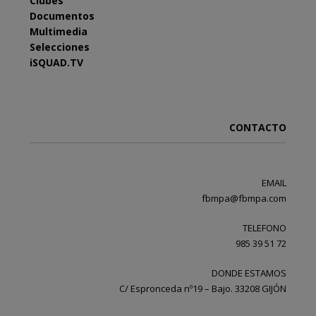
Clubes
Documentos
Multimedia
Selecciones
iSQUAD.TV
CONTACTO
EMAIL
fbmpa@fbmpa.com
TELEFONO
985 39 51 72
DONDE ESTAMOS
C/ Espronceda nº19 – Bajo. 33208 GIJÓN