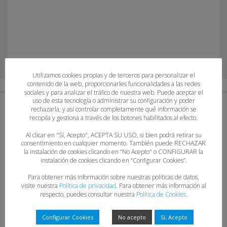
Utilizamos cookies propias y de terceros para personalizar el
contenido de la web, proporcionarles funcionalidades a las redes
sociales y para analizar el tráfico de nuestra web. Puede aceptar el
uso de esta tecnología o administrar su configuración y poder
rechazarla, y así controlar completamente qué información se
recopila y gestiona a través de los botones habilitados al efecto.
SECCIONES
Al clicar en "Sí, Acepto", ACEPTA SU USO, si bien podrá retirar su
consentimiento en cualquier momento. También puede RECHAZAR
la instalación de cookies clicando en “No Acepto" o CONFIGURAR la
Federación
instalación de cookies clicando en “Configurar Cookies”.
Competiciones
Para obtener más información sobre nuestras políticas de datos,
Boletín Semanal
visite nuestra
Política de privacidad
. Para obtener más información al
Transparencia
respecto, puedes consultar nuestra
Política de Cookies
.
Clubes
Documentos
Configurar Cookies
No acepto
Sí, Acepto
Multimedia