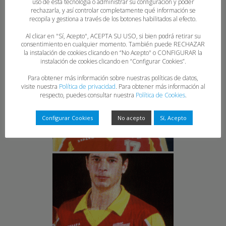
uso de esta tecnología o administrar su configuración y poder
rechazarla, y así controlar completamente qué información se
recopila y gestiona a través de los botones habilitados al efecto.
Al clicar en "Sí, Acepto", ACEPTA SU USO, si bien podrá retirar su
consentimiento en cualquier momento. También puede RECHAZAR
la instalación de cookies clicando en “No Acepto" o CONFIGURAR la
instalación de cookies clicando en “Configurar Cookies”.
Para obtener más información sobre nuestras políticas de datos,
visite nuestra
Política de privacidad
. Para obtener más información al
respecto, puedes consultar nuestra
Política de Cookies
.
Configurar Cookies
No acepto
Sí, Acepto