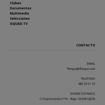
Clubes
Documentos
Multimedia
Selecciones
iSQUAD.TV
CONTACTO
EMAIL
fbmpa@fbmpa.com
TELEFONO
985 39 51 72
DONDE ESTAMOS
C/ Espronceda nº19 – Bajo. 33208 GIJÓN